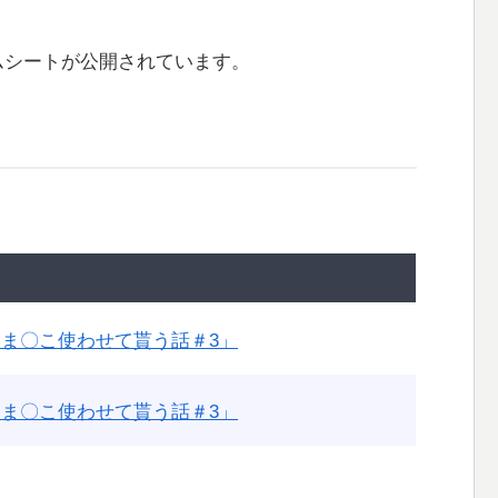
ムシートが公開されています。
ま〇こ使わせて貰う話＃3」
ま〇こ使わせて貰う話＃3」