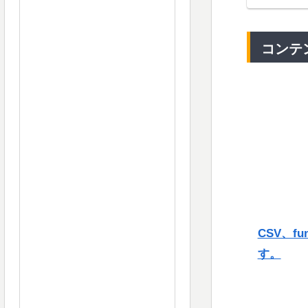
コンテ
CSV、f
す。